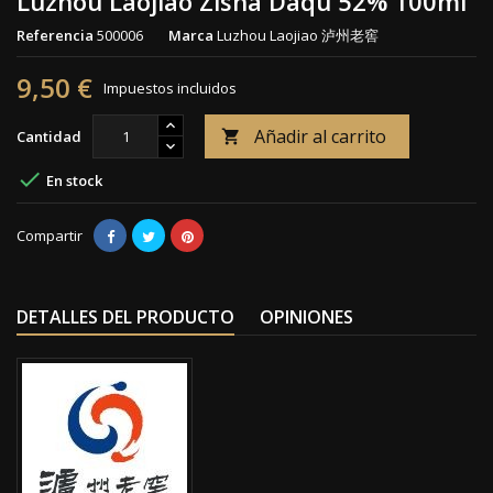
Luzhou Laojiao Zisha Daqu 52% 100ml
Referencia
500006
Marca
Luzhou Laojiao 泸州老窖
9,50 €
Impuestos incluidos
Añadir al carrito
Cantidad


En stock
Compartir
DETALLES DEL PRODUCTO
OPINIONES