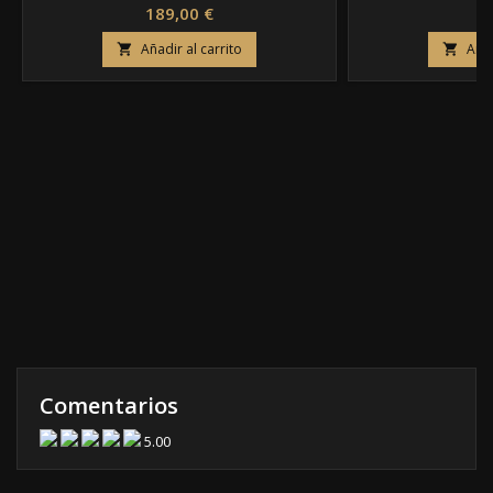
Precio
Pr
189,00 €
99
Añadir al carrito
Añad


Comentarios
5.00