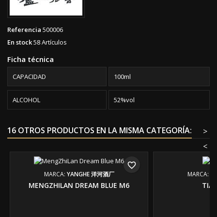
Referencia
500006
En stock
58 Artículos
Ficha técnica
CAPACIDAD
100ml
ALCOHOL
52%vol
16 OTROS PRODUCTOS EN LA MISMA CATEGORÍA:
>
<
favorite_border
MARCA:
YANGHE 洋河酒厂
MARCA:
Y
MENGZHILAN DREAM BLUE M6
TIA