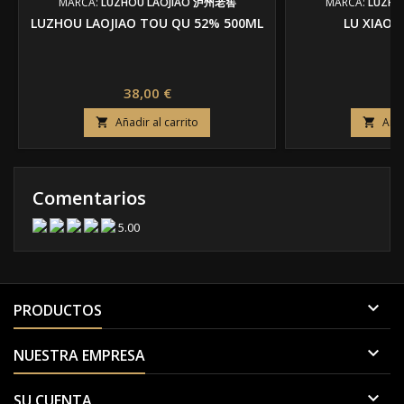
MARCA:
LUZHOU LAOJIAO 泸州老窖
MARCA:
LUZHO
LUZHOU LAOJIAO TOU QU 52% 500ML
LU XIAO 
Precio
Pr
38,00 €
14
Añadir al carrito
Añad


Comentarios
5.00

PRODUCTOS

NUESTRA EMPRESA

SU CUENTA