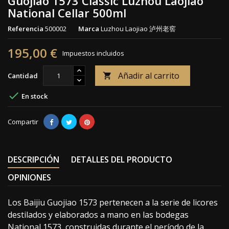
Guojiao 1573 Classic Luzhou Laojiao
National Cellar 500ml
Referencia
500002
Marca
Luzhou Laojiao 泸州老窖
195,00 €
Impuestos incluidos
Añadir al carrito
Cantidad


En stock
Compartir
DESCRIPCIÓN
DETALLES DEL PRODUCTO
OPINIONES
Los Baijiu Guojiao 1573 pertenecen a la serie de licores
destilados y elaborados a mano en las bodegas
National 1573, construidas durante el período de la