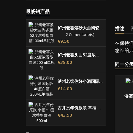
最畅销产品
泸州老窖紫砂大曲陶瓷瓶52度浓香型白酒100ML单瓶装
描述
2 Comentario(s)
价
€9.50
在保持
格
悠长的
泸州老窖头曲52度浓香型白酒500ML单瓶装
价
€38.00
同一分类
格
泸州老窖你好小酒国际版40度白酒200ML单瓶装
价
€14.00
格
汾酒
古井贡年份原浆 幸福 50度浓香型白酒 500ML
价
€43.50
格