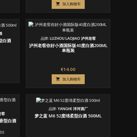
格
加入购物车

酒
品牌:
LUZHOU LAOJIAO 泸州老窖
型白酒
泸州老窖你好小酒国际版40度白酒200ML
单瓶装
价
€14.00
格
加入购物车

品牌:
YANGHE 洋河酒厂
州老窖
梦之蓝 M6 52度绵柔型白酒 500ML
香型白酒
(s)