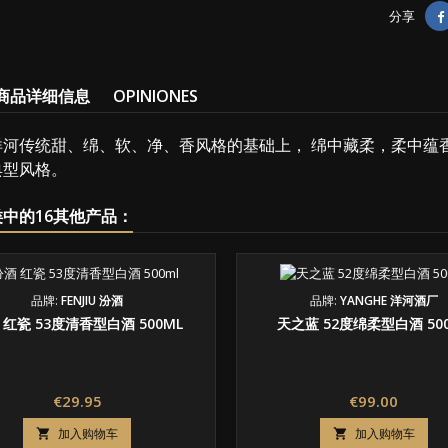
分享
商品详细信息
OPINIONES
洋河传统甜、绵、软、净、香风格的基础上， 绵中藏柔，柔中蕴
典型风格。
中的16其他产品：
品牌:
FENJIU 汾酒
品牌:
YANGHE 洋河酒厂
 红瓷 53度清香型白酒 500ML
天之蓝 52度绵柔型白酒 50
价
价
€29.95
€99.00
格
格
加入购物车
加入购物车

