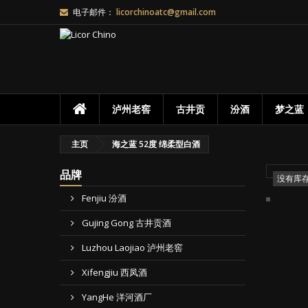
电子邮件：
licorchinoatc@gmail.com
((
您
((l
泸州老窖
古井贡
汾酒
梦之蓝
主页
海之蓝 52度 绵柔型白酒
品牌
没有库
Fenjiu 汾酒
Gujing Gong 古井贡酒
Luzhou Laojiao 泸州老窖
Xifengjiu 西凤酒
YangHe 洋河酒厂