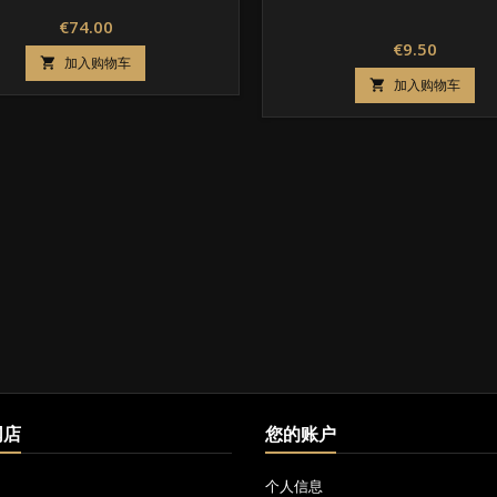
价
€74.00
价
€9.50
格
加入购物车

格
加入购物车

网店
您的账户
个人信息