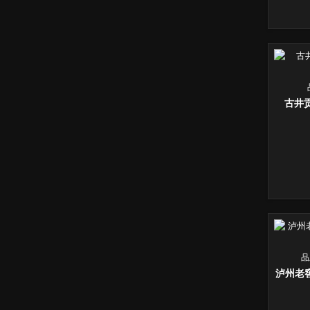
古井
品
泸州老