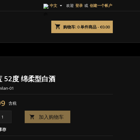

中文
欢迎
登录
或
创建一个帐户
×
×
×
shopping_cart
购物车:
0
单件商品 - €0.00
list
)
)
 52度 绵柔型白酒
hilan-01
99
含税
加入购物车

库存