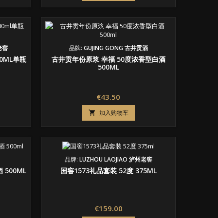
州老窖
品牌:
GUJING GONG 古井贡酒
0ML单瓶
古井贡年份原浆 幸福 50度浓香型白酒
500ML
价
€43.50
格
加入购物车

品牌:
LUZHOU LAOJIAO 泸州老窖
 500ML
国窖1573礼品套装 52度 375ML
价
€159.00