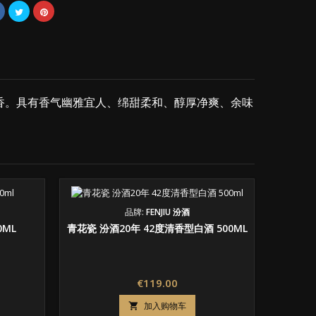
香。具有香气幽雅宜人、绵甜柔和、醇厚净爽、余味
品牌:
FENJIU 汾酒
0ML
青花瓷 汾酒20年 42度清香型白酒 500ML
价
€119.00
格
加入购物车
