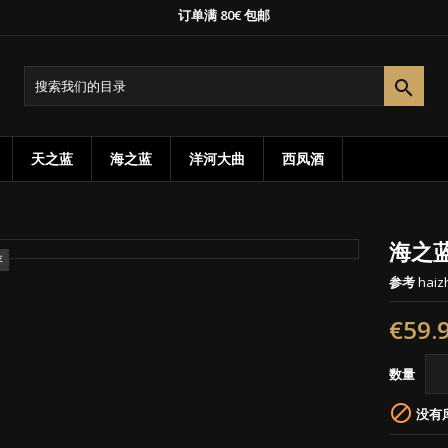
订单满 80€ 包邮
添加至愿望清单
title))
登录

需要登录才能将产品保存在您的心愿单中。
abel))
add_circle_outline
Create new 
天之蓝
海之蓝
洋河大曲
西凤酒
((cancelText))
((loginText)
((cancelText))
((createText)
海之蓝
存
参考
haiz
€59.
数量

没有