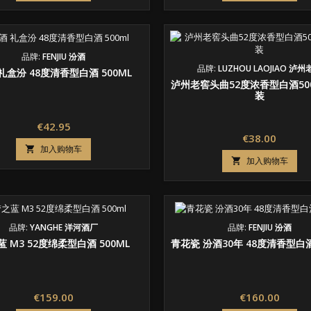
品牌:
FENJIU 汾酒
品牌:
LUZHOU LAOJIAO 泸
礼盒汾 48度清香型白酒 500ML
泸州老窖头曲52度浓香型白酒50
装
价
€42.95
价
€38.00
格
加入购物车

格
加入购物车

品牌:
YANGHE 洋河酒厂
品牌:
FENJIU 汾酒
 M3 52度绵柔型白酒 500ML
青花瓷 汾酒30年 48度清香型白酒
价
价
€159.00
€160.00