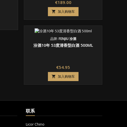
价
€189.00
格
加入购物车

品牌:
FENJIU 汾酒
汾酒10年 53度清香型白酒 500ML
价
€54.95
格
加入购物车

联系
Licor Chino