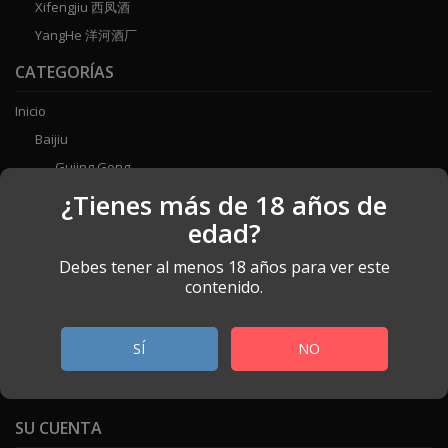
Xifengjiu 西凤酒
YangHe 洋河酒厂
CATEGORÍAS
Inicio
Baijiu
Gujing Gong
Luzhou Laojiao
¿Tienes más de 18 años de
Fenjiu
edad?
MengZhiLan
Debes tener al menos 18 años para ver este
TianZhiLan
contenido.
XiFeng
Yanghe
SÍ
NO
HaiZhiLan
Guojiao 1573
SU CUENTA