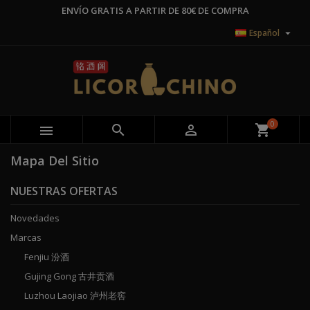
ENVÍO GRATIS A PARTIR DE 80€ DE COMPRA
×
×
×
×
Añadir a la lista de deseos
((modalTitle))
Crear lista de deseos
Iniciar sesión

Español
Create new list
add_circle_outline
((confirmMessage))
Debe iniciar sesión para guardar productos en su lista
Nombre de la lista de deseos
de deseos.
((cancelText))
((modalDeleteText))
Cancelar
Iniciar sesión
0



shopping_cart
Cancelar
Crear lista de deseos
Mapa Del Sitio
NUESTRAS OFERTAS
Novedades
Marcas
Fenjiu 汾酒
Gujing Gong 古井贡酒
Luzhou Laojiao 泸州老窖